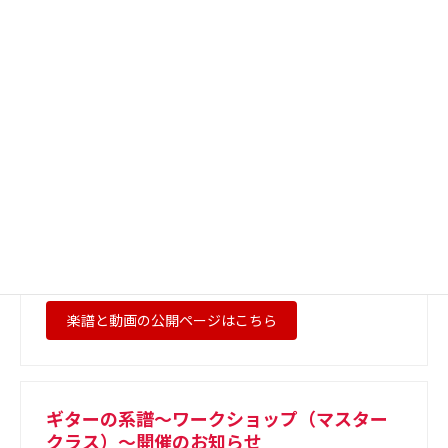
ナルド・ブラーボ、鈴木大介、池田慎司、小暮浩史のト
ップギタリストに依頼して撮影を松明堂ホールで行いま
した。
動画も楽譜もダウンロードは無償ですので是非動画の視
聴と楽譜を皆さんにご覧いただきたいと思います。
笠井晶氏はその後8月27日にこの世を旅立たれましまし
た。
ここに残された笠井氏の遺産に感謝し、ご冥福をお祈り
いたします。
2024年12月24日 樋浦康晃
楽譜と動画の公開ページはこちら
ギターの系譜〜ワークショップ（マスター
クラス）〜開催のお知らせ