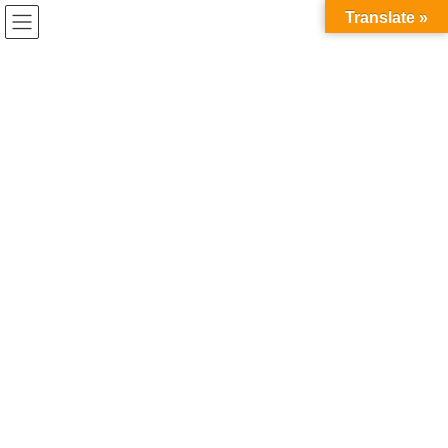
コ
ナ
Translate »
ン
ビ
テ
ゲ
ン
ー
ツ
シ
に
ョ
世界から日本へ、日本から世界へ。
移
ン
イーストエンド国際ギターフェスティバル
動
に
EastEndInternationalGuitarFestival
移
動
Schedule
Croud Funding
Facebook
イーストエンド国際ギター・フェスティバルのホームページへよ
うこそ。
クラシックギターのみならず、フォルクローレ、ジャズ、南米、